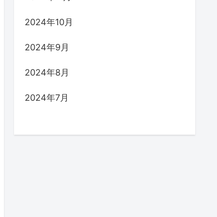
2024年10月
2024年9月
2024年8月
2024年7月