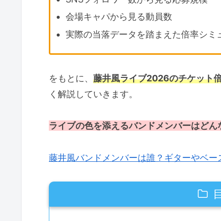
会場キャパから見る動員数
実際の当落データを踏まえた倍率シミ
をもとに、
藤井風ライブ2026のチケット
く解説していきます。
ライブの色を添えるバン
ドメンバーはどん
藤井風バンドメンバーは誰？ギターやベース