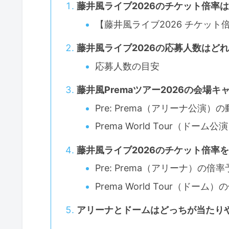
藤井風ライブ2026のチケット倍率
【藤井風ライブ2026 チケット
藤井風ライブ2026の応募人数はど
応募人数の目安
藤井風Premaツアー2026の会場
Pre: Prema（アリーナ公演）
Prema World Tour（ドー
藤井風ライブ2026のチケット倍率
Pre: Prema（アリーナ）の倍
Prema World Tour（ドーム
アリーナとドームはどっちが当たり