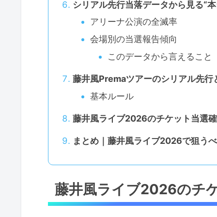
シリアル先行当落データから見る“本
アリーナ公演の全滅率
会場別の当選報告傾向
このデータから言えること
藤井風Premaツアーのシリアル先
基本ルール
藤井風ライブ2026のチケット当選
まとめ｜藤井風ライブ2026で狙う
藤井風ライブ2026のチ