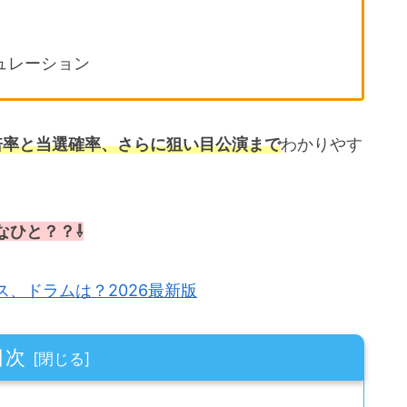
ュレーション
倍率と当選確率、さらに狙い目公演まで
わかりやす
なひと？？⇩
、ドラムは？2026最新版
目次