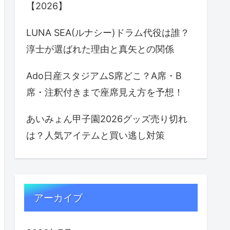
【2026】
LUNA SEA(ルナシー)ドラム代役は誰？
淳士が選ばれた理由と真矢との関係
Ado日産スタジアムS席どこ？A席・B
席・注釈付きまで座席見え方を予想！
あいみょん甲子園2026グッズ売り切れ
は？人気アイテムと買い逃し対策
アーカイブ