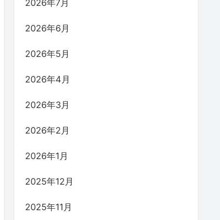
2026年7月
2026年6月
2026年5月
2026年4月
2026年3月
2026年2月
2026年1月
2025年12月
2025年11月