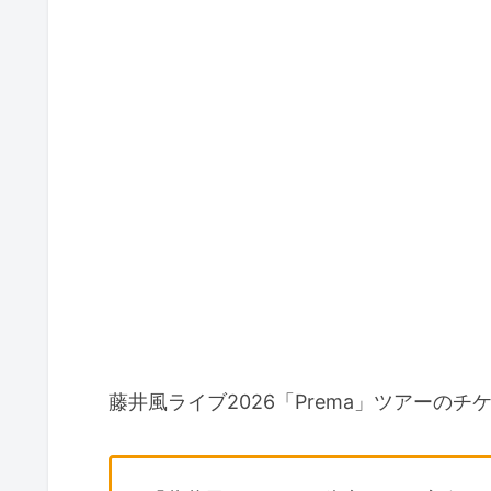
藤井風ライブ2026「Prema」ツアーの