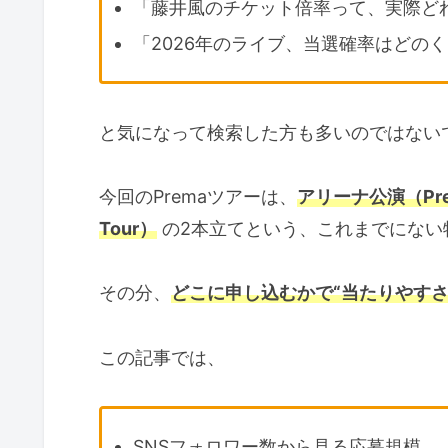
「藤井風のチケット倍率って、実際ど
「2026年のライブ、当選確率はどの
と気になって検索した方も多いのではない
今回のPremaツアーは、
アリーナ公演（Pre: 
Tour）
の2本立てという、これまでにない
その分、
どこに申し込むかで“当たりやすさ
この記事では、
SNSフォロワー数から見る応募規模