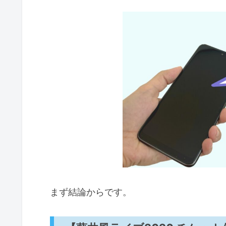
まず結論からです。