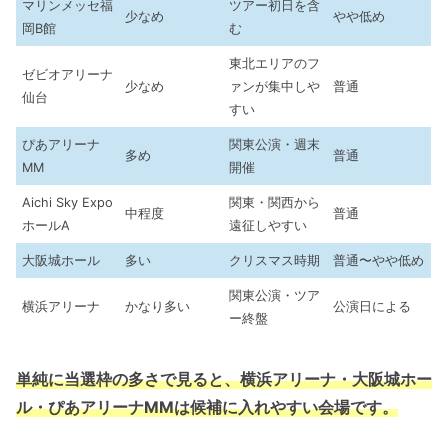
マリンメッセ福
ツアー初日を含
少なめ
やや低め
岡B館
む
東北エリアのフ
ゼビオアリーナ
少なめ
ァンが集中しや
普通
仙台
すい
ぴあアリーナ
関東公演・週末
多め
普通
MM
開催
Aichi Sky Expo
関東・関西から
中程度
普通
ホールA
遠征しやすい
大阪城ホール
多い
クリスマス時期
普通〜やや低め
関東公演・ツア
横浜アリーナ
かなり多い
公演日による
ー終盤
単純に当選枠の多さで見ると、横浜アリーナ・大阪城ホー
ル・ぴあアリーナMMは候補に入れやすい会場です。