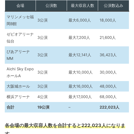
会場
公演数
最大収容人数
公演数込み
マリンメッセ福
3公演
最大6,000人
18,000人
岡B館
ゼビオアリーナ
3公演
最大7,200人
21,600人
仙台
ぴあアリーナ
3公演
最大12,141人
36,423人
MM
Aichi Sky Expo
3公演
最大10,000人
30,000人
ホールA
大阪城ホール
3公演
最大16,000人
48,000人
横浜アリーナ
4公演
最大17,000人
68,000人
合計
19公演
–
222,023人
各会場の最大収容人数を合計すると222,023人になりま
す。