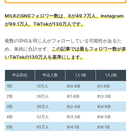
M!LKのSNSフォロワー数は、Xが49.7万人、Instagram
が99.1万人、TikTokが130万人です。
複数のSNSを同じ人がフォローしている可能性があるた
め、単純に合計せず、
この記事では最もフォロワー数が多
いTikTokの130万人を基準にします。
申込割合
申込人数
1人1枚
1人2枚
1割
13万人
約0.8倍
約1.6倍
2割
26万人
約1.6倍
約3.3倍
3割
39万人
約2.4倍
約4.9倍
4割
52万人
約3.3倍
約6.5倍
5割
65万人
約4.1倍
約8.1倍