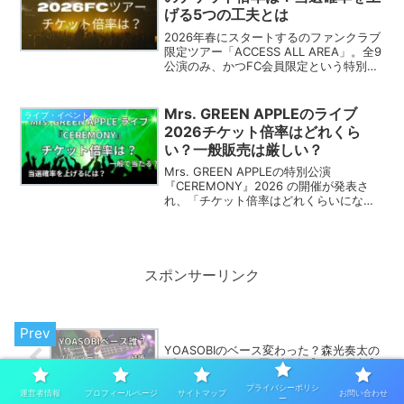
げる5つの工夫とは
2026年春にスタートするのファンクラブ
限定ツアー「ACCESS ALL AREA」。全9
公演のみ、かつFC会員限定という特別な
ツアーに、多くのファンが注目していま
す。本記事では、各会場のキャパシティ
やSNSフォロワー数から予測されるチケ
Mrs. GREEN APPLEのライブ
ライブ・イベント
ッ...
2026チケット倍率はどれくら
い？一般販売は厳しい？
Mrs. GREEN APPLEの特別公演
『CEREMONY』2026 の開催が発表さ
れ、「チケット倍率はどれくらいになる
んだろう…」「一般販売でも本当に取れ
るのかな？」と気になって検索した方も
多いのではないでしょうか。今回のライ
ブは、Kア...
スポンサーリンク
YOASOBIのベース変わった？森光奏太の
プロフィールや経歴を調査【2026最新】
プライバシーポリシ
運営者情報
プロフィールページ
サイトマップ
お問い合わせ
ー