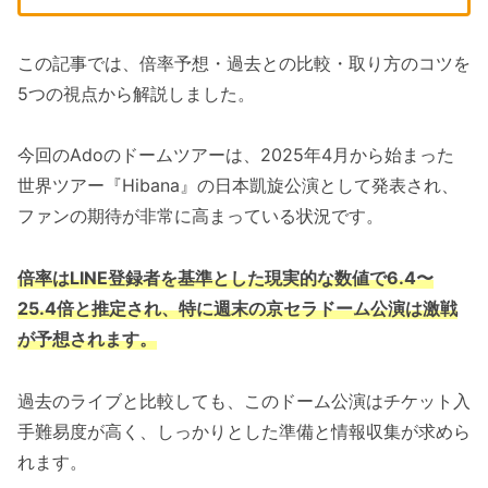
この記事では、倍率予想・過去との比較・取り方のコツを
5つの視点から解説しました。
今回のAdoのドームツアーは、2025年4月から始まった
世界ツアー『Hibana』の日本凱旋公演として発表され、
ファンの期待が非常に高まっている状況です。
倍率はLINE登録者を基準とした現実的な数値で6.4〜
25.4倍と推定され、特に週末の京セラドーム公演は激戦
が予想されます。
過去のライブと比較しても、このドーム公演はチケット入
手難易度が高く、しっかりとした準備と情報収集が求めら
れます。