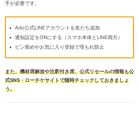
手が必要です。
Ado公式LINEアカウントを友だち追加
通知設定をONにする（スマホ本体とLINE両方）
ピン留めやお気に入り登録で埋もれ防止
また、機材席解放や注釈付き席、公式リセールの情報も公
式SNS・ローチケサイトで随時チェックしておきましょ
う。