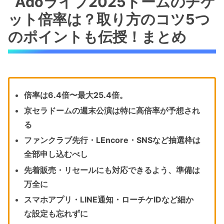
Adoライブ2025ドームのチケ
ット倍率は？取り方のコツ5つ
のポイントも伝授！まとめ
倍率は6.4倍〜最大25.4倍。
京セラドームの週末公演は特に高倍率が予想され
る
ファンクラブ先行・LEncore・SNSなど抽選枠は
全部申し込むべし
先着販売・リセールにも対応できるよう、準備は
万全に
スマホアプリ・LINE通知・ローチケIDなど細か
な設定も忘れずに