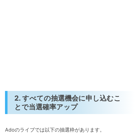
2. すべての抽選機会に申し込むこ
とで当選確率アップ
Adoのライブでは以下の抽選枠があります。