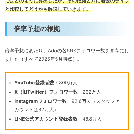
ではどのように算出したか、その根拠と共に過去のライブ
と比較してどうかも解説していきます。
倍率予想の根拠
倍率予想にあたり、Adoの各SNSフォロワー数を参考にし
ました（すべて2025年5月時点）。
YouTube登録者数
：809万人
X（旧Twitter）フォロワー数
：262万人
Instagramフォロワー数
：92.6万人（スタッフア
カウントは82万人）
LINE公式アカウント登録者数
：46.8万人