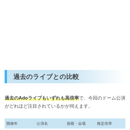
過去のライブとの比較
過去のAdoライブもいずれも高倍率
で、今回のドーム公演
がどれほど注目されているかが伺えます。
開催年
公演名
規模・会場
推定倍率