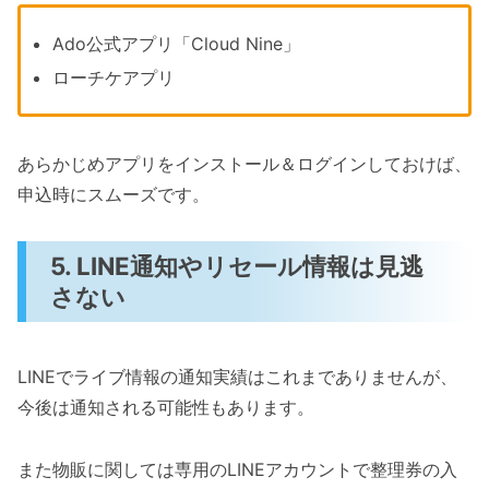
Ado公式アプリ「Cloud Nine」
ローチケアプリ
あらかじめアプリをインストール＆ログインしておけば、
申込時にスムーズです。
5. LINE通知やリセール情報は見逃
さない
LINEでライブ情報の通知実績はこれまでありませんが、
今後は通知される可能性もあります。
また物販に関しては専用のLINEアカウントで整理券の入