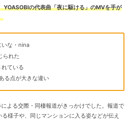
、YOASOBIの代表曲「夜に駆ける」のMVを手が
。
いな・nina
じられた
されている
がある点が大きな違い
春による交際・同棲報道がきっかけでした。報道で
ている様子や、同じマンションに入る姿などが伝え