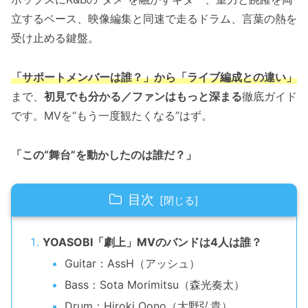
立するベース、映像編集と同速で走るドラム、言葉の熱を
受け止める鍵盤。
「サポートメンバーは誰？」から「ライブ編成との違い」
まで、
初見でも分かる／ファンはもっと深まる
徹底ガイド
です。MVを“もう一度観たくなる”はず。
「この“舞台”を動かしたのは誰だ？」
目次
YOASOBI「劇上」MVのバンドは4人は誰？
Guitar：AssH（アッシュ）
Bass：Sota Morimitsu（森光奏太）
Drum：Hiroki Oono（大野弘貴）