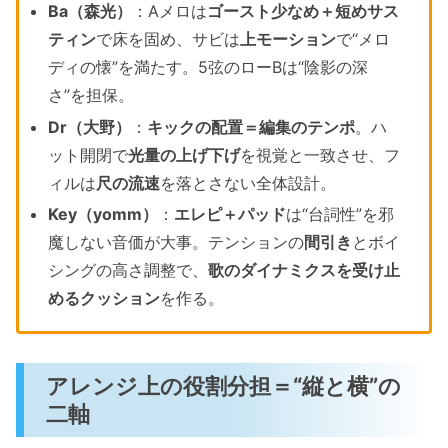
Ba（森光）
：Aメロは
ゴースト少なめ＋短めサス
ティン
で床を固め、サビは
上モーション
で“メロ
ディの懐”を満たす。5弦のローBは“陰影の深
さ”を担保。
Dr（大野）
：
キックの配置＝編集のテンポ
。ハ
ット開閉で
光量の上げ下げ
を視覚と一致させ、フ
ィルは
尺の流速
を落とさない全体設計。
Key（yomm）
：
エレピ＋パッド
は“台詞性”を邪
魔しない音価が大事。テンションの
間引き
とボイ
シングの高さ調整で、
歌のダイナミクスを受け止
めるクッション
を作る。
アレンジ上の役割分担＝“縦と横”の
二軸