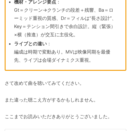
機材・アレンジ要点
：
Gt＝クリーン→クランチの段差＋残響、Ba＝ロ
ーミッド重視の質感、Dr＝フィルは“長さ設計”、
Key＝テンション間引きで余白設計。縦（緊張）
×横（推進）が交互に主役化。
ライブとの違い
：
編成は時期で変動あり。MVは映像同期を最優
先、ライブは会場ダイナミクス重視。
さて改めて曲を聴いてみてください。
また違った聴こえ方がするかもしれません。
ここまでお読みいただきありがとうございました。