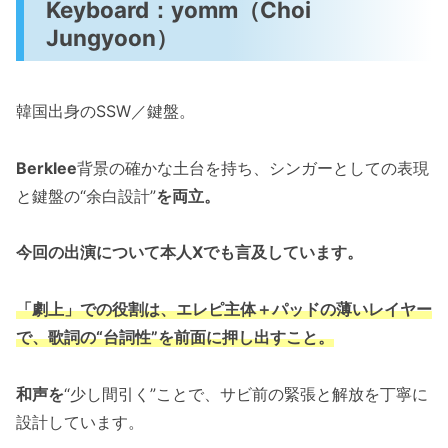
Keyboard：yomm（Choi
Jungyoon）
韓国出身のSSW／鍵盤。
Berklee
背景の確かな土台を持ち、シンガーとしての表現
と鍵盤の“余白設計”
を両立。
今回の出演について本人Xでも言及しています。
「劇上」での役割は、エレピ主体＋パッドの薄いレイヤー
で、歌詞の“台詞性”を前面に押し出すこと。
和声を
“少し間引く”ことで、サビ前の緊張と解放を丁寧に
設計しています。