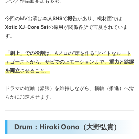
ンジ／作編曲参加も多彩。
今回のMV出演は
本人SNSで報告
があり、機材面では
Xotic XJ-Core 5st
の採用が関係各所で言及されていま
す。
「劇上」での役割
は、Aメロの“床を作る”タイトなルート
＋ゴースト
から、サビでの
上モーションまで、
重力と跳躍
を両立
させること。
ドラマの縦軸（緊張）を維持しながら、横軸（推進）へ滑
らかに加速させます。
Drum：Hiroki Oono（大野弘貴）