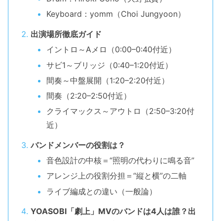
Keyboard：yomm（Choi Jungyoon）
出演場所徹底ガイド
イントロ～Aメロ（0:00–0:40付近）
サビ1～ブリッジ（0:40–1:20付近）
間奏～中盤展開（1:20–2:20付近）
間奏（2:20–2:50付近）
クライマックス～アウトロ（2:50–3:20付
近）
バンドメンバーの役割は？
音色設計の中核＝“照明の代わりに鳴る音”
アレンジ上の役割分担＝“縦と横”の二軸
ライブ編成との違い（一般論）
YOASOBI「劇上」MVのバンドは4人は誰？出