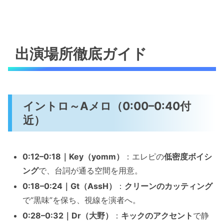
出演場所徹底ガイド
イントロ～Aメロ（0:00–0:40付
近）
0:12–0:18｜Key（yomm）
：エレピの
低密度ボイシ
ング
で、台詞が通る空間を用意。
0:18–0:24｜Gt（AssH）
：
クリーンのカッティング
で“黒味”を保ち、視線を演者へ。
0:28–0:32｜Dr（大野）
：
キックのアクセント
で静