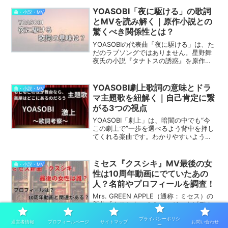
意味、原作小説『Magical』との関係性、
そしてアニメとのつながりまで徹底解説
YOASOBI「夜に駆ける」の歌詞
曲・小説・MV
します。...
とMVを読み解く｜原作小説との
驚くべき関係性とは？
YOASOBIの代表曲「夜に駆ける」は、た
だのラブソングではありません。星野舞
夜氏の小説『タナトスの誘惑』を原作に
したこの楽曲は、生と死の狭間で揺れる
感情や、心の奥に潜む衝動を繊細に描い
ています。この記事では、「夜に駆け
YOASOBI劇上歌詞の意味とドラ
曲・小説・MV
る」の歌詞を深く読み...
マ主題歌を紐解く｜自己肯定に繋
がる3つの視点
YOASOBI「劇上」は、暗闇の中でも“今
この劇上で”一歩を選べるよう背中を押し
てくれる楽曲です。わかりやすいよう
に、暗闇／舞台／主役という3つの視点で
歌詞の意味を整理し、ドラマ主題歌とし
ての必然性、そして日常で実践できる行
ミセス『クスシキ』MV最後の女
曲・小説・MV
動への落とし込み...
性は10周年動画にでていたあの
人？名前やプロフィールを調査！
Mrs. GREEN APPLE（通称：ミセス）の
新曲『クスシキ』のミュージックビデオ
（MV）が公開され、大きな話題を呼んで
プライバシーポリシ
います。アニメ『薬屋のひとりごと』第2
運営者情報
プロフィールページ
サイトマップ
お問い合わせ
ー