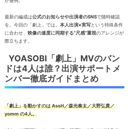
が通例。
最新の編成は
公式のお知らせや出演者のSNS
で随時確認
を。今回の「劇上」では、
本人出演×実写
という特殊条件
に合わせ、
映像の速度に同期する“尺感”重視
のアレンジが
際立ちます。
YOASOBI「劇上」MVのバン
ドは4人は誰？出演サポートメ
ンバー徹底ガイドまとめ
「劇上」を動かすのは AssH／森光奏太／大野弘貴／
yomm の4人。