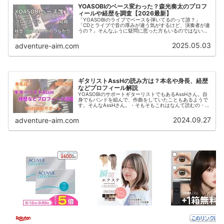
YOASOBIのベース変わった？森光奏太のプロフ
ィールや経歴を調査【2026最新】
「YOASOBIのライブでベースを弾いてるのって誰？」
「CDとライブで音の厚みが違う気がするけど、演奏者が違
うの？」そんなふうに疑問に思った方もいるのではないで
しょうか。YOASOBIの音楽は、Ayaseさんの繊細で美しい
トラックとikur...
2025.05.03
adventure-aim.com
ギタリストAssHの読み方は？本名や身長、経歴
などプロフィール解説
YOASOBIのサポートギターリストでもあるAssHさん。自
身でもバンドを組んで、作曲をしていたこともあるようで
す。そんなAssHさん。・そもそもこれはなんて読むの・本
名はなんなのか・身長やギターリストの経歴などご自身プ
ロフィールについてあ...
2024.09.27
adventure-aim.com