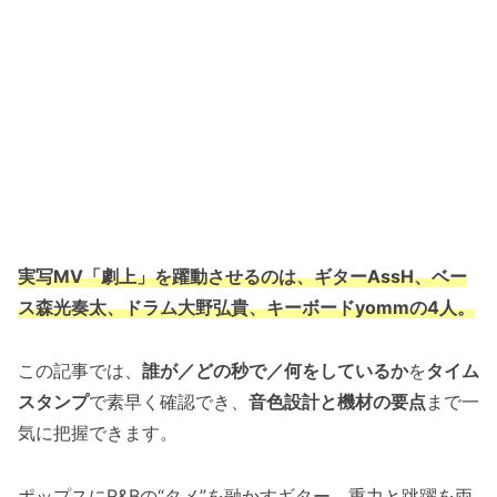
実写MV「劇上」を躍動させるのは、ギターAssH、ベー
ス森光奏太、ドラム大野弘貴、キーボードyommの4人。
この記事では、
誰が／どの秒で／何をしているか
を
タイム
スタンプ
で素早く確認でき、
音色設計と機材の要点
まで一
気に把握できます。
ポップスにR&Bの“タメ”を融かすギター、重力と跳躍を両