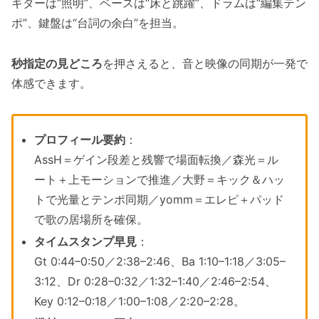
ギターは“照明”、ベースは“床と跳躍”、ドラムは“編集テン
ポ”、鍵盤は“台詞の余白”を担当。
秒指定の見どころ
を押さえると、音と映像の同期が一発で
体感できます。
プロフィール要約
：
AssH＝ゲイン段差と残響で場面転換／森光＝ル
ート＋上モーションで推進／大野＝キック＆ハッ
トで光量とテンポ同期／yomm＝エレピ＋パッド
で歌の居場所を確保。
タイムスタンプ早見
：
Gt 0:44–0:50／2:38–2:46、Ba 1:10–1:18／3:05–
3:12、Dr 0:28–0:32／1:32–1:40／2:46–2:54、
Key 0:12–0:18／1:00–1:08／2:20–2:28。