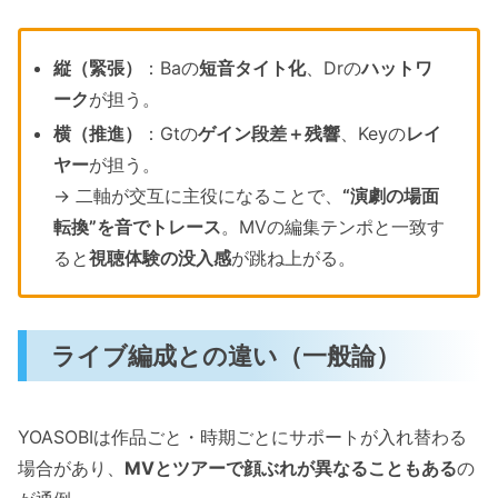
縦（緊張）
：Baの
短音タイト化
、Drの
ハットワ
ーク
が担う。
横（推進）
：Gtの
ゲイン段差＋残響
、Keyの
レイ
ヤー
が担う。
→ 二軸が交互に主役になることで、
“演劇の場面
転換”を音でトレース
。MVの編集テンポと一致す
ると
視聴体験の没入感
が跳ね上がる。
ライブ編成との違い（一般論）
YOASOBIは作品ごと・時期ごとにサポートが入れ替わる
場合があり、
MVとツアーで顔ぶれが異なることもある
の