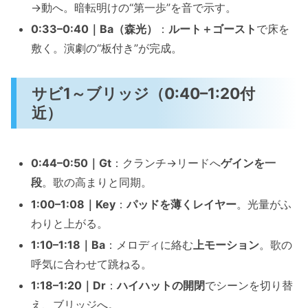
→動へ。暗転明けの“第一歩”を音で示す。
0:33–0:40｜Ba（森光）
：
ルート＋ゴースト
で床を
敷く。演劇の“板付き”が完成。
サビ1～ブリッジ（0:40–1:20付
近）
0:44–0:50｜Gt
：クランチ→リードへ
ゲインを一
段
。歌の高まりと同期。
1:00–1:08｜Key
：
パッドを薄くレイヤー
。光量がふ
わりと上がる。
1:10–1:18｜Ba
：メロディに絡む
上モーション
。歌の
呼気に合わせて跳ねる。
1:18–1:20｜Dr
：
ハイハットの開閉
でシーンを切り替
え、ブリッジへ。