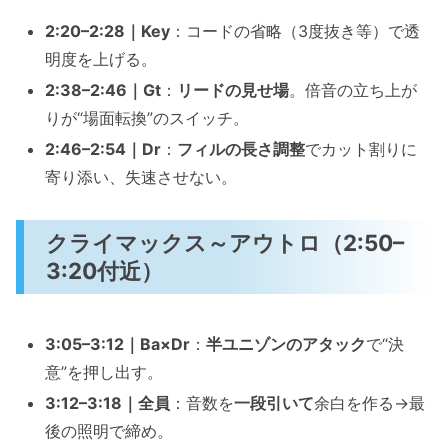
2:20–2:28｜Key
：コードの省略（3度抜き等）で透
明度を上げる。
2:38–2:46｜Gt
：
リードの見せ場
。倍音の立ち上が
りが“場面転換”のスイッチ。
2:46–2:54｜Dr
：
フィルの長さ調整
でカット割りに
寄り添い、失速させない。
クライマックス～アウトロ（2:50–
3:20付近）
3:05–3:12｜Ba×Dr
：
半ユニゾンのアタック
で“決
意”を押し出す。
3:12–3:18｜全員
：音数を
一段引いて
余白を作る→最
後の照明で締め。