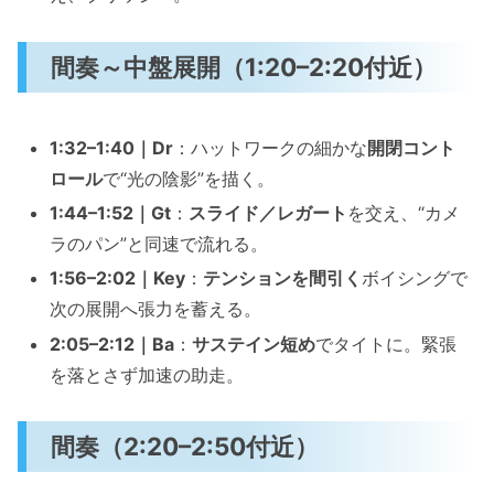
間奏～中盤展開（1:20–2:20付近）
1:32–1:40｜Dr
：ハットワークの細かな
開閉コント
ロール
で“光の陰影”を描く。
1:44–1:52｜Gt
：
スライド／レガート
を交え、“カメ
ラのパン”と同速で流れる。
1:56–2:02｜Key
：
テンションを間引く
ボイシングで
次の展開へ張力を蓄える。
2:05–2:12｜Ba
：
サステイン短め
でタイトに。緊張
を落とさず加速の助走。
間奏（2:20–2:50付近）