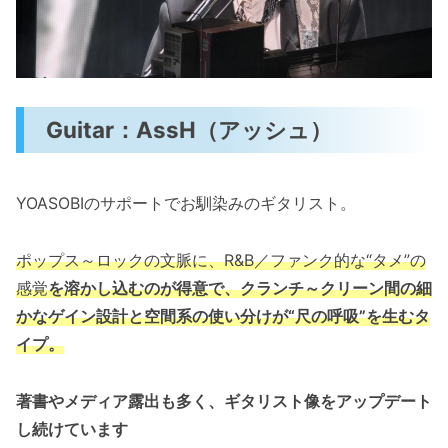
Guitar：AssH（アッシュ）
YOASOBIのサポートでお馴染みのギタリスト。
ポップス～ロックの文脈に、R&B／ファンク的な“タメ”の
感覚
を溶かし込むのが得意で、クランチ～クリーン間の細
かなゲイン設計と空間系の使い分けが“尺の呼吸”を生むタ
イプ。
著書やメディア露出も多く、ギタリスト像をアップデート
し続けています