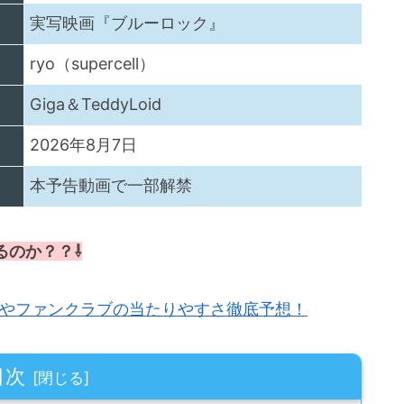
実写映画『ブルーロック』
ryo（supercell）
Giga＆TeddyLoid
2026年8月7日
本予告動画で一部解禁
るのか？？⇩
販売やファンクラブの当たりやすさ徹底予想！
目次